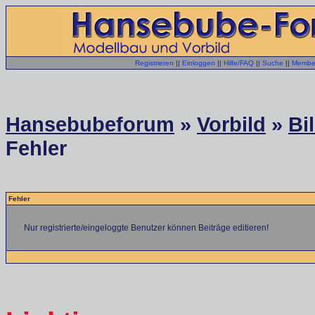
Registrieren
||
Einloggen
||
Hilfe/FAQ
||
Suche
||
Member
Hansebubeforum
»
Vorbild
»
Bi
Fehler
Fehler
Nur registrierte/eingeloggte Benutzer können Beiträge editieren!