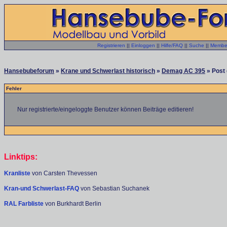
Registrieren
||
Einloggen
||
Hilfe/FAQ
||
Suche
||
Member
Hansebubeforum
»
Krane und Schwerlast historisch
»
Demag AC 395
» Post 
Fehler
Nur registrierte/eingeloggte Benutzer können Beiträge editieren!
Linktips:
Kranliste
von Carsten Thevessen
Kran-und Schwerlast-FAQ
von Sebastian Suchanek
RAL Farbliste
von Burkhardt Berlin