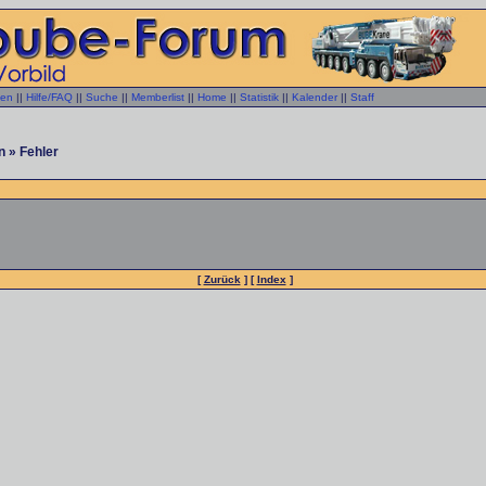
gen
||
Hilfe/FAQ
||
Suche
||
Memberlist
||
Home
||
Statistik
||
Kalender
||
Staff
n » Fehler
[
Zurück
] [
Index
]