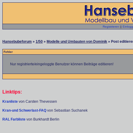
Registrieren
||
Einlog
Hansebubeforum
»
1/50
»
Modelle und Umbauten von Dominik
» Post editiere
Fehler
Nur registrierte/eingeloggte Benutzer können Beiträge editieren!
Linktips:
Kranliste
von Carsten Thevessen
Kran-und Schwerlast-FAQ
von Sebastian Suchanek
RAL Farbliste
von Burkhardt Berlin