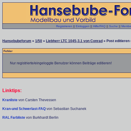
Registrieren
||
Einloggen
||
Hilfe/FAQ
||
Suche
||
Member
Hansebubeforum
»
1/50
»
Liebherr LTC 1045-3.1 von Conrad
» Post editieren 
Fehler
Nur registrierte/eingeloggte Benutzer können Beiträge editieren!
Linktips:
Kranliste
von Carsten Thevessen
Kran-und Schwerlast-FAQ
von Sebastian Suchanek
RAL Farbliste
von Burkhardt Berlin