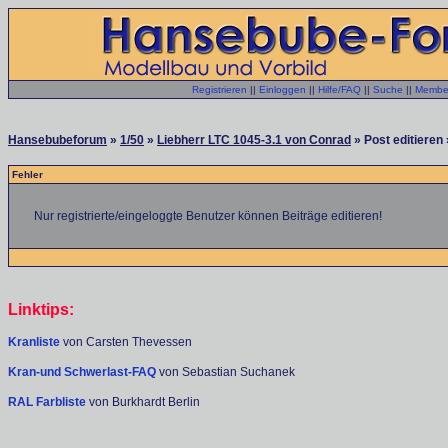
Registrieren
||
Einloggen
||
Hilfe/FAQ
||
Suche
||
Member
Hansebubeforum
»
1/50
»
Liebherr LTC 1045-3.1 von Conrad
» Post editieren 
Fehler
Nur registrierte/eingeloggte Benutzer können Beiträge editieren!
Linktips:
Kranliste
von Carsten Thevessen
Kran-und Schwerlast-FAQ
von Sebastian Suchanek
RAL Farbliste
von Burkhardt Berlin