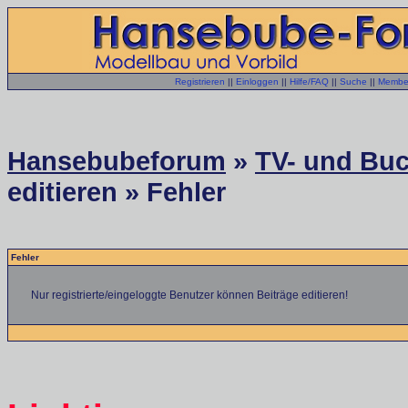
Registrieren
||
Einloggen
||
Hilfe/FAQ
||
Suche
||
Member
Hansebubeforum
»
TV- und Buc
editieren » Fehler
Fehler
Nur registrierte/eingeloggte Benutzer können Beiträge editieren!