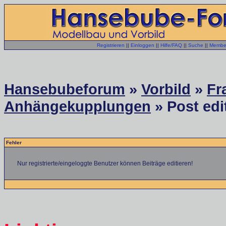
Registrieren
||
Einloggen
||
Hilfe/FAQ
||
Suche
||
Member
Hansebubeforum
»
Vorbild
»
Fr
Anhängekupplungen
» Post edi
Fehler
Nur registrierte/eingeloggte Benutzer können Beiträge editieren!