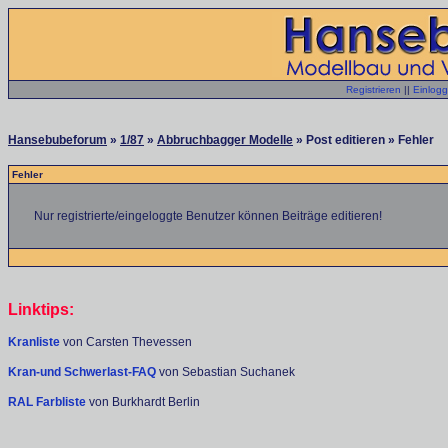
Registrieren
||
Einlog
Hansebubeforum
»
1/87
»
Abbruchbagger Modelle
» Post editieren » Fehler
Fehler
Nur registrierte/eingeloggte Benutzer können Beiträge editieren!
Linktips:
Kranliste
von Carsten Thevessen
Kran-und Schwerlast-FAQ
von Sebastian Suchanek
RAL Farbliste
von Burkhardt Berlin