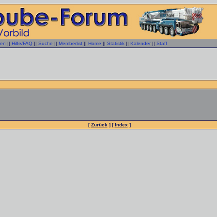
gen
||
Hilfe/FAQ
||
Suche
||
Memberlist
||
Home
||
Statistik
||
Kalender
||
Staff
[
Zurück
] [
Index
]