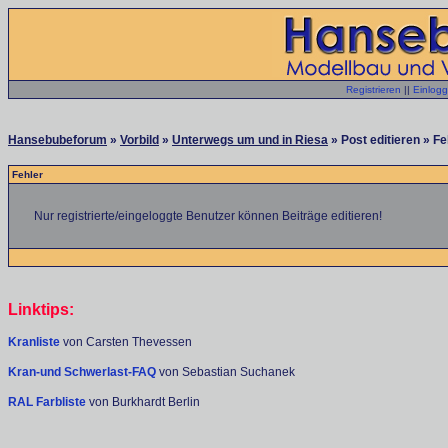
Registrieren
||
Einlog
Hansebubeforum
»
Vorbild
»
Unterwegs um und in Riesa
» Post editieren » Fe
Fehler
Nur registrierte/eingeloggte Benutzer können Beiträge editieren!
Linktips:
Kranliste
von Carsten Thevessen
Kran-und Schwerlast-FAQ
von Sebastian Suchanek
RAL Farbliste
von Burkhardt Berlin