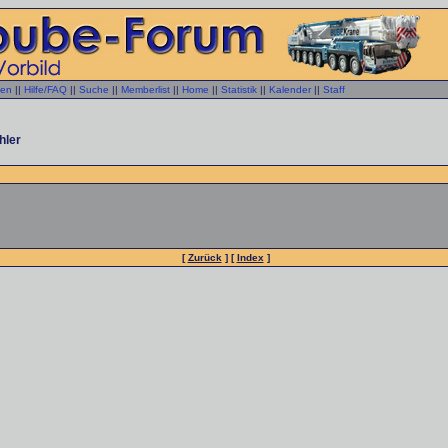
gen
||
Hilfe/FAQ
||
Suche
||
Memberlist
||
Home
||
Statistik
||
Kalender
||
Staff
hler
[
Zurück
] [
Index
]