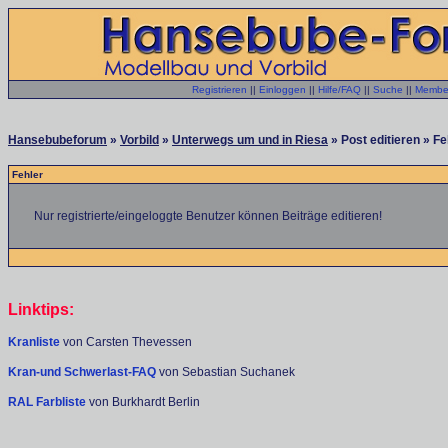
Registrieren
||
Einloggen
||
Hilfe/FAQ
||
Suche
||
Member
Hansebubeforum
»
Vorbild
»
Unterwegs um und in Riesa
» Post editieren » Fe
Fehler
Nur registrierte/eingeloggte Benutzer können Beiträge editieren!
Linktips:
Kranliste
von Carsten Thevessen
Kran-und Schwerlast-FAQ
von Sebastian Suchanek
RAL Farbliste
von Burkhardt Berlin