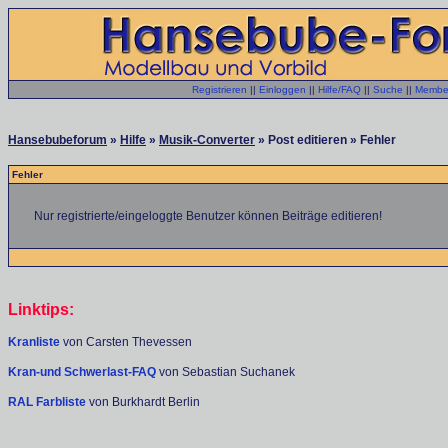
Registrieren
||
Einloggen
||
Hilfe/FAQ
||
Suche
||
Member
Hansebubeforum
»
Hilfe
»
Musik-Converter
» Post editieren » Fehler
Fehler
Nur registrierte/eingeloggte Benutzer können Beiträge editieren!
Linktips:
Kranliste
von Carsten Thevessen
Kran-und Schwerlast-FAQ
von Sebastian Suchanek
RAL Farbliste
von Burkhardt Berlin