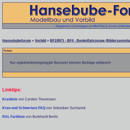
Registrieren
||
Einloggen
||
Hilfe/FAQ
||
Suche
||
Member
Hansebubeforum
»
Vorbild
»
BF2/BF3 - BF4 - Begleitfahrzeuge (Bildersammlu
Fehler
Nur registrierte/eingeloggte Benutzer können Beiträge editieren!
Linktips:
Kranliste
von Carsten Thevessen
Kran-und Schwerlast-FAQ
von Sebastian Suchanek
RAL Farbliste
von Burkhardt Berlin