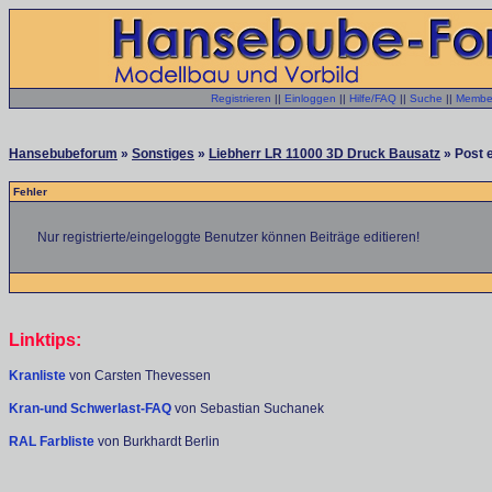
Registrieren
||
Einloggen
||
Hilfe/FAQ
||
Suche
||
Member
Hansebubeforum
»
Sonstiges
»
Liebherr LR 11000 3D Druck Bausatz
» Post e
Fehler
Nur registrierte/eingeloggte Benutzer können Beiträge editieren!
Linktips:
Kranliste
von Carsten Thevessen
Kran-und Schwerlast-FAQ
von Sebastian Suchanek
RAL Farbliste
von Burkhardt Berlin