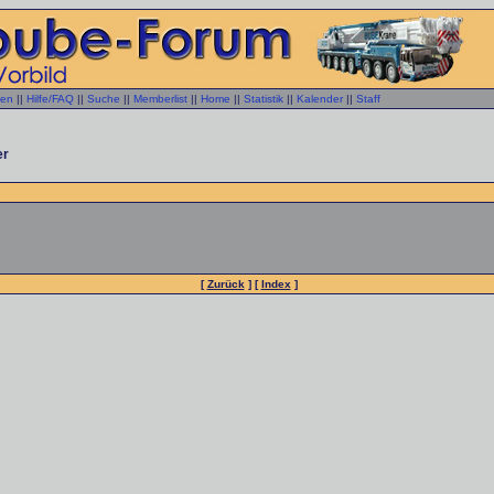
gen
||
Hilfe/FAQ
||
Suche
||
Memberlist
||
Home
||
Statistik
||
Kalender
||
Staff
er
[
Zurück
] [
Index
]