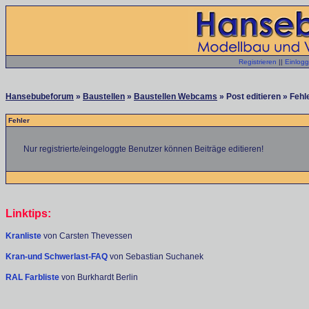
Registrieren
||
Einlog
Hansebubeforum
»
Baustellen
»
Baustellen Webcams
» Post editieren » Fehl
Fehler
Nur registrierte/eingeloggte Benutzer können Beiträge editieren!
Linktips:
Kranliste
von Carsten Thevessen
Kran-und Schwerlast-FAQ
von Sebastian Suchanek
RAL Farbliste
von Burkhardt Berlin