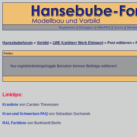
Registrieren
||
Einloggen
||
Hilfe/FAQ
||
Suche
||
Member
Hansebubeforum
»
Vorbild
»
LWE (Liebherr Werk Ehingen)
» Post editieren » 
Fehler
Nur registrierte/eingeloggte Benutzer können Beiträge editieren!
Linktips:
Kranliste
von Carsten Thevessen
Kran-und Schwerlast-FAQ
von Sebastian Suchanek
RAL Farbliste
von Burkhardt Berlin