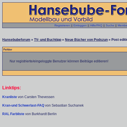
Registrieren
||
Einloggen
||
Hilfe/FAQ
||
Suche
||
Member
Hansebubeforum
»
TV- und Buchtipp
»
Neue Bücher von Podszun
» Post editi
Fehler
Nur registrierte/eingeloggte Benutzer können Beiträge editieren!
Linktips:
Kranliste
von Carsten Thevessen
Kran-und Schwerlast-FAQ
von Sebastian Suchanek
RAL Farbliste
von Burkhardt Berlin