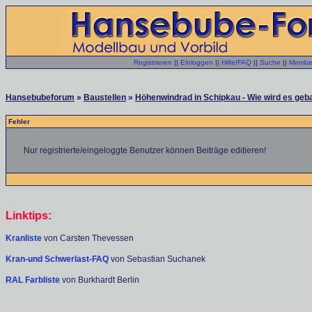
Registrieren
||
Einloggen
||
Hilfe/FAQ
||
Suche
||
Member
Hansebubeforum
»
Baustellen
»
Höhenwindrad in Schipkau - Wie wird es geb
Fehler
Nur registrierte/eingeloggte Benutzer können Beiträge editieren!
Linktips:
Kranliste
von Carsten Thevessen
Kran-und Schwerlast-FAQ
von Sebastian Suchanek
RAL Farbliste
von Burkhardt Berlin