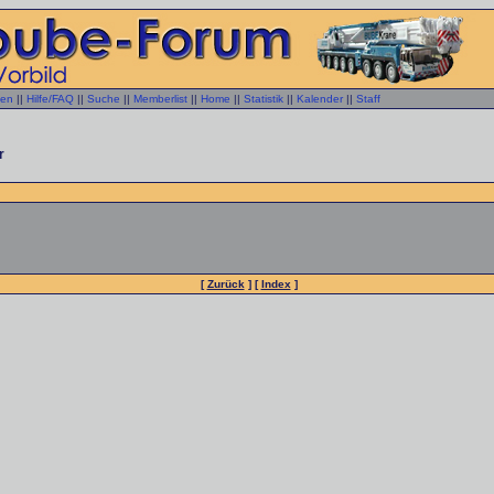
gen
||
Hilfe/FAQ
||
Suche
||
Memberlist
||
Home
||
Statistik
||
Kalender
||
Staff
r
[
Zurück
] [
Index
]