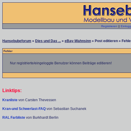
Registrieren
||
Einlog
Hansebubeforum
»
Dies und Das ...
»
eBay-Wahnsinn
» Post editieren » Fehle
Fehler
Nur registrierte/eingeloggte Benutzer können Beiträge editieren!
Linktips:
Kranliste
von Carsten Thevessen
Kran-und Schwerlast-FAQ
von Sebastian Suchanek
RAL Farbliste
von Burkhardt Berlin