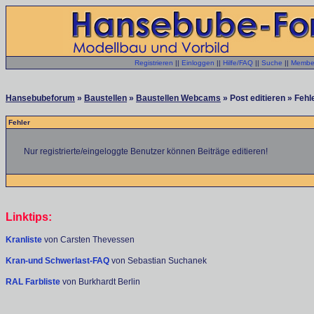
Registrieren
||
Einloggen
||
Hilfe/FAQ
||
Suche
||
Member
Hansebubeforum
»
Baustellen
»
Baustellen Webcams
» Post editieren » Fehl
Fehler
Nur registrierte/eingeloggte Benutzer können Beiträge editieren!
Linktips:
Kranliste
von Carsten Thevessen
Kran-und Schwerlast-FAQ
von Sebastian Suchanek
RAL Farbliste
von Burkhardt Berlin