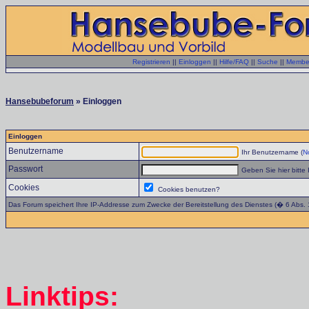
Registrieren
||
Einloggen
||
Hilfe/FAQ
||
Suche
||
Member
Hansebubeforum
» Einloggen
Einloggen
Benutzername
Ihr Benutzername (
No
Passwort
Geben Sie hier bitte 
Cookies
Cookies benutzen?
Das Forum speichert Ihre IP-Addresse zum Zwecke der Bereitstellung des Dienstes (� 6 Abs.
Linktips: