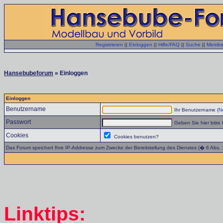
Registrieren
||
Einloggen
||
Hilfe/FAQ
||
Suche
||
Member
Hansebubeforum
» Einloggen
Einloggen
Benutzername
Ihr Benutzername (
No
Passwort
Geben Sie hier bitte 
Cookies
Cookies benutzen?
Das Forum speichert Ihre IP-Addresse zum Zwecke der Bereitstellung des Dienstes (� 6 Abs.
Linktips: