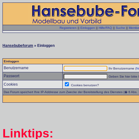
Registrieren
||
Einloggen
||
Hilfe/FAQ
||
Suche
||
Member
Hansebubeforum
» Einloggen
Einloggen
Benutzername
Ihr Benutzername (
No
Passwort
Geben Sie hier bitte 
Cookies
Cookies benutzen?
Das Forum speichert Ihre IP-Addresse zum Zwecke der Bereitstellung des Dienstes (� 6 Abs.
Linktips: