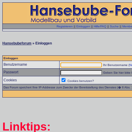
Registrieren
||
Einloggen
||
Hilfe/FAQ
||
Suche
||
Member
Hansebubeforum
» Einloggen
Einloggen
Benutzername
Ihr Benutzername (
No
Passwort
Geben Sie hier bitte 
Cookies
Cookies benutzen?
Das Forum speichert Ihre IP-Addresse zum Zwecke der Bereitstellung des Dienstes (� 6 Abs.
Linktips: