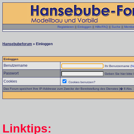
Registrieren
||
Einloggen
||
Hilfe/FAQ
||
Suche
||
Member
Hansebubeforum
» Einloggen
Einloggen
Benutzername
Ihr Benutzername (
No
Passwort
Geben Sie hier bitte 
Cookies
Cookies benutzen?
Das Forum speichert Ihre IP-Addresse zum Zwecke der Bereitstellung des Dienstes (� 6 Abs.
Linktips: