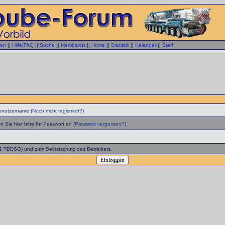
gen
||
Hilfe/FAQ
||
Suche
||
Memberlist
||
Home
||
Statistik
||
Kalender
||
Staff
enutzername (
Noch nicht registriert?
)
 Sie hier bitte Ihr Passwort an (
Passwort vergessen?
)
 1 TDDSG) und zum Selbstschutz des Betreibers.