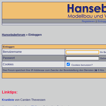
Registrieren
||
Einlog
Hansebubeforum
» Einloggen
Einloggen
Benutzername
Ihr B
Passwort
Geben
Cookies
Cookies benutzen?
Das Forum speichert Ihre IP-Addresse zum Zwecke der Bereitstellung des Dienstes (� 6 Abs.
Linktips:
Kranliste
von Carsten Thevessen