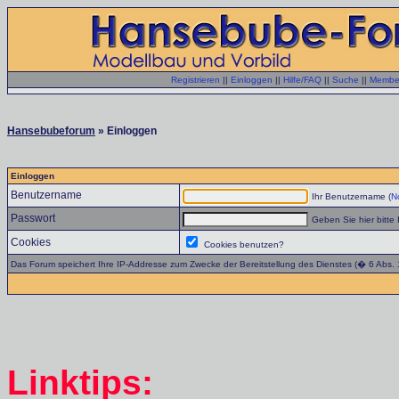
Registrieren
||
Einloggen
||
Hilfe/FAQ
||
Suche
||
Member
Hansebubeforum
» Einloggen
Einloggen
Benutzername
Ihr Benutzername (
No
Passwort
Geben Sie hier bitte 
Cookies
Cookies benutzen?
Das Forum speichert Ihre IP-Addresse zum Zwecke der Bereitstellung des Dienstes (� 6 Abs.
Linktips: