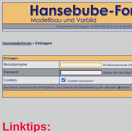
Registrieren
||
Einloggen
||
Hilfe/FAQ
||
Suche
||
Member
Hansebubeforum
» Einloggen
Einloggen
Benutzername
Ihr Benutzername (
No
Passwort
Geben Sie hier bitte 
Cookies
Cookies benutzen?
Das Forum speichert Ihre IP-Addresse zum Zwecke der Bereitstellung des Dienstes (� 6 Abs.
Linktips: