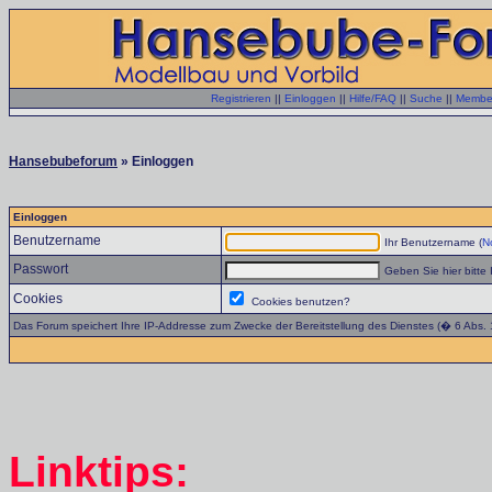
Registrieren
||
Einloggen
||
Hilfe/FAQ
||
Suche
||
Member
Hansebubeforum
» Einloggen
Einloggen
Benutzername
Ihr Benutzername (
No
Passwort
Geben Sie hier bitte 
Cookies
Cookies benutzen?
Das Forum speichert Ihre IP-Addresse zum Zwecke der Bereitstellung des Dienstes (� 6 Abs.
Linktips: