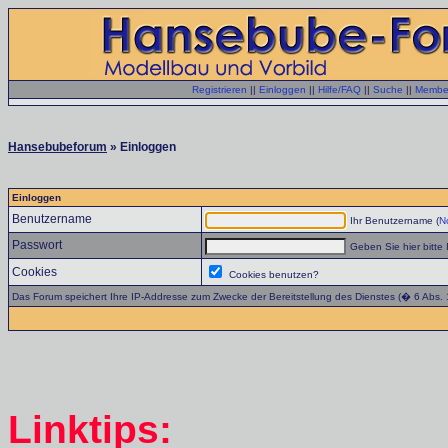
Registrieren
||
Einloggen
||
Hilfe/FAQ
||
Suche
||
Member
Hansebubeforum
» Einloggen
Einloggen
Benutzername
Ihr Benutzername (
No
Passwort
Geben Sie hier bitte 
Cookies
Cookies benutzen?
Das Forum speichert Ihre IP-Addresse zum Zwecke der Bereitstellung des Dienstes (� 6 Abs.
Linktips: