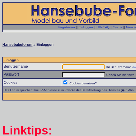
Registrieren
||
Einloggen
||
Hilfe/FAQ
||
Suche
||
Member
Hansebubeforum
» Einloggen
Einloggen
Benutzername
Ihr Benutzername (
No
Passwort
Geben Sie hier bitte 
Cookies
Cookies benutzen?
Das Forum speichert Ihre IP-Addresse zum Zwecke der Bereitstellung des Dienstes (� 6 Abs.
Linktips: