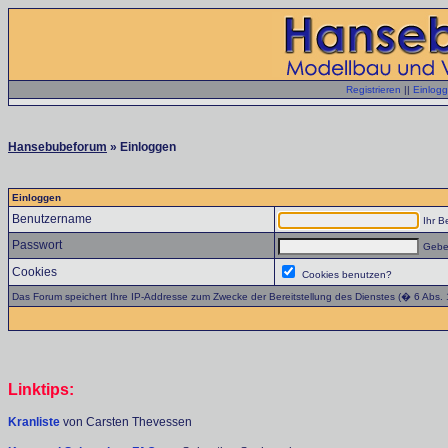
Registrieren
||
Einlog
Hansebubeforum
» Einloggen
Einloggen
Benutzername
Ihr B
Passwort
Geben
Cookies
Cookies benutzen?
Das Forum speichert Ihre IP-Addresse zum Zwecke der Bereitstellung des Dienstes (� 6 Abs.
Linktips:
Kranliste
von Carsten Thevessen