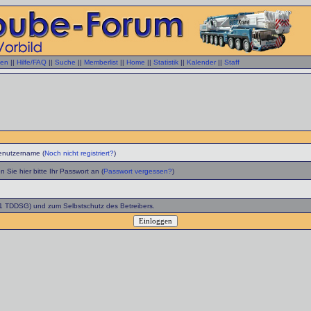
gen
||
Hilfe/FAQ
||
Suche
||
Memberlist
||
Home
||
Statistik
||
Kalender
||
Staff
enutzername (
Noch nicht registriert?
)
 Sie hier bitte Ihr Passwort an (
Passwort vergessen?
)
 1 TDDSG) und zum Selbstschutz des Betreibers.