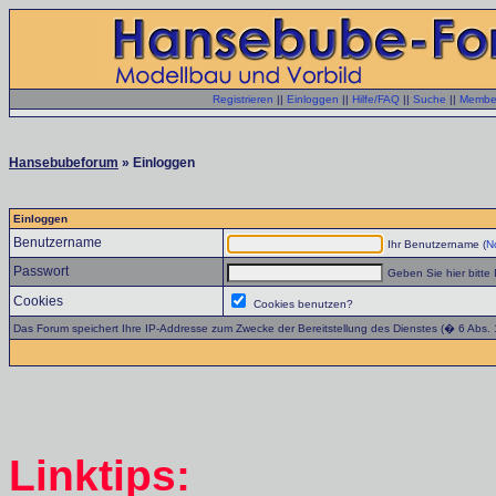
Registrieren
||
Einloggen
||
Hilfe/FAQ
||
Suche
||
Member
Hansebubeforum
» Einloggen
Einloggen
Benutzername
Ihr Benutzername (
No
Passwort
Geben Sie hier bitte 
Cookies
Cookies benutzen?
Das Forum speichert Ihre IP-Addresse zum Zwecke der Bereitstellung des Dienstes (� 6 Abs.
Linktips: