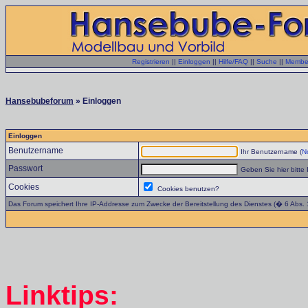
Registrieren
||
Einloggen
||
Hilfe/FAQ
||
Suche
||
Member
Hansebubeforum
» Einloggen
Einloggen
Benutzername
Ihr Benutzername (
No
Passwort
Geben Sie hier bitte 
Cookies
Cookies benutzen?
Das Forum speichert Ihre IP-Addresse zum Zwecke der Bereitstellung des Dienstes (� 6 Abs.
Linktips: