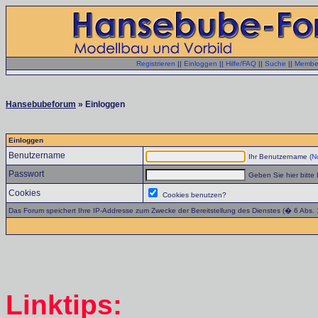
Registrieren
||
Einloggen
||
Hilfe/FAQ
||
Suche
||
Member
Hansebubeforum
» Einloggen
Einloggen
Benutzername
Ihr Benutzername (
No
Passwort
Geben Sie hier bitte 
Cookies
Cookies benutzen?
Das Forum speichert Ihre IP-Addresse zum Zwecke der Bereitstellung des Dienstes (� 6 Abs.
Linktips: