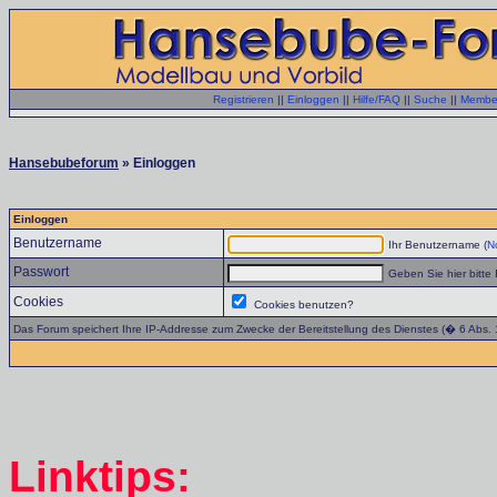
Registrieren
||
Einloggen
||
Hilfe/FAQ
||
Suche
||
Member
Hansebubeforum
» Einloggen
Einloggen
Benutzername
Ihr Benutzername (
No
Passwort
Geben Sie hier bitte 
Cookies
Cookies benutzen?
Das Forum speichert Ihre IP-Addresse zum Zwecke der Bereitstellung des Dienstes (� 6 Abs.
Linktips: