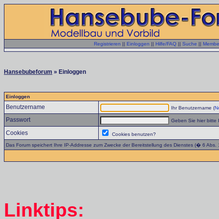
Registrieren
||
Einloggen
||
Hilfe/FAQ
||
Suche
||
Member
Hansebubeforum
» Einloggen
Einloggen
Benutzername
Ihr Benutzername (
No
Passwort
Geben Sie hier bitte 
Cookies
Cookies benutzen?
Das Forum speichert Ihre IP-Addresse zum Zwecke der Bereitstellung des Dienstes (� 6 Abs.
Linktips: