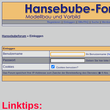
Registrieren
||
Einloggen
||
Hilfe/FAQ
||
Suche
||
Member
Hansebubeforum
» Einloggen
Einloggen
Benutzername
Ihr Benutzername (
No
Passwort
Geben Sie hier bitte 
Cookies
Cookies benutzen?
Das Forum speichert Ihre IP-Addresse zum Zwecke der Bereitstellung des Dienstes (� 6 Abs.
Linktips: