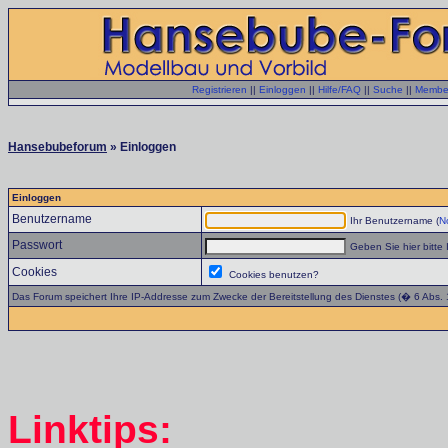
Registrieren
||
Einloggen
||
Hilfe/FAQ
||
Suche
||
Member
Hansebubeforum
» Einloggen
Einloggen
Benutzername
Ihr Benutzername (
No
Passwort
Geben Sie hier bitte 
Cookies
Cookies benutzen?
Das Forum speichert Ihre IP-Addresse zum Zwecke der Bereitstellung des Dienstes (� 6 Abs.
Linktips: