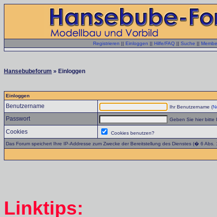
Registrieren
||
Einloggen
||
Hilfe/FAQ
||
Suche
||
Member
Hansebubeforum
» Einloggen
Einloggen
Benutzername
Ihr Benutzername (
No
Passwort
Geben Sie hier bitte 
Cookies
Cookies benutzen?
Das Forum speichert Ihre IP-Addresse zum Zwecke der Bereitstellung des Dienstes (� 6 Abs.
Linktips: