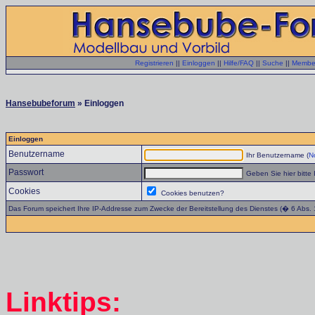
Registrieren
||
Einloggen
||
Hilfe/FAQ
||
Suche
||
Member
Hansebubeforum
» Einloggen
Einloggen
Benutzername
Ihr Benutzername (
No
Passwort
Geben Sie hier bitte 
Cookies
Cookies benutzen?
Das Forum speichert Ihre IP-Addresse zum Zwecke der Bereitstellung des Dienstes (� 6 Abs.
Linktips: