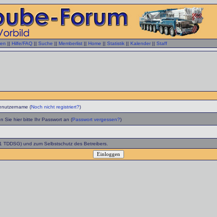
gen
||
Hilfe/FAQ
||
Suche
||
Memberlist
||
Home
||
Statistik
||
Kalender
||
Staff
enutzername (
Noch nicht registriert?
)
 Sie hier bitte Ihr Passwort an (
Passwort vergessen?
)
 1 TDDSG) und zum Selbstschutz des Betreibers.