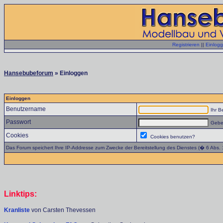
Registrieren
||
Einlog
Hansebubeforum
» Einloggen
Einloggen
Benutzername
Ihr B
Passwort
Geben
Cookies
Cookies benutzen?
Das Forum speichert Ihre IP-Addresse zum Zwecke der Bereitstellung des Dienstes (� 6 Abs.
Linktips:
Kranliste
von Carsten Thevessen