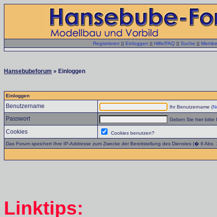
Registrieren
||
Einloggen
||
Hilfe/FAQ
||
Suche
||
Member
Hansebubeforum
» Einloggen
Einloggen
Benutzername
Ihr Benutzername (
No
Passwort
Geben Sie hier bitte 
Cookies
Cookies benutzen?
Das Forum speichert Ihre IP-Addresse zum Zwecke der Bereitstellung des Dienstes (� 6 Abs.
Linktips: