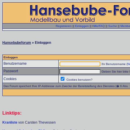
Registrieren
||
Einloggen
||
Hilfe/FAQ
||
Suche
||
Member
Hansebubeforum
» Einloggen
Einloggen
Benutzername
Ihr Benutzername (
No
Passwort
Geben Sie hier bitte 
Cookies
Cookies benutzen?
Das Forum speichert Ihre IP-Addresse zum Zwecke der Bereitstellung des Dienstes (� 6 Abs.
Linktips:
Kranliste
von Carsten Thevessen