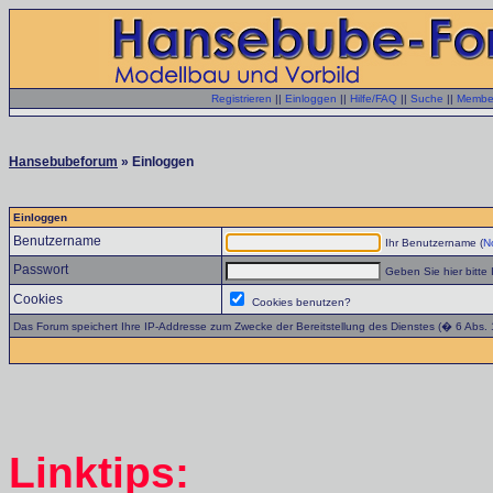
Registrieren
||
Einloggen
||
Hilfe/FAQ
||
Suche
||
Member
Hansebubeforum
» Einloggen
Einloggen
Benutzername
Ihr Benutzername (
No
Passwort
Geben Sie hier bitte 
Cookies
Cookies benutzen?
Das Forum speichert Ihre IP-Addresse zum Zwecke der Bereitstellung des Dienstes (� 6 Abs.
Linktips: