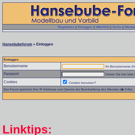
Registrieren
||
Einloggen
||
Hilfe/FAQ
||
Suche
||
Member
Hansebubeforum
» Einloggen
Einloggen
Benutzername
Ihr Benutzername (
No
Passwort
Geben Sie hier bitte 
Cookies
Cookies benutzen?
Das Forum speichert Ihre IP-Addresse zum Zwecke der Bereitstellung des Dienstes (� 6 Abs.
Linktips: