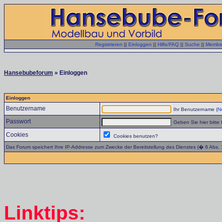
Registrieren
||
Einloggen
||
Hilfe/FAQ
||
Suche
||
Member
Hansebubeforum
» Einloggen
Einloggen
Benutzername
Ihr Benutzername (
No
Passwort
Geben Sie hier bitte 
Cookies
Cookies benutzen?
Das Forum speichert Ihre IP-Addresse zum Zwecke der Bereitstellung des Dienstes (� 6 Abs.
Linktips: