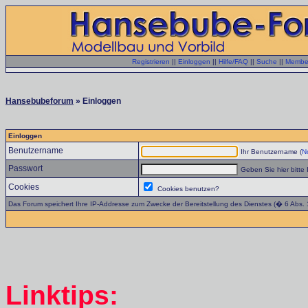
Registrieren
||
Einloggen
||
Hilfe/FAQ
||
Suche
||
Member
Hansebubeforum
» Einloggen
Einloggen
Benutzername
Ihr Benutzername (
No
Passwort
Geben Sie hier bitte 
Cookies
Cookies benutzen?
Das Forum speichert Ihre IP-Addresse zum Zwecke der Bereitstellung des Dienstes (� 6 Abs.
Linktips: