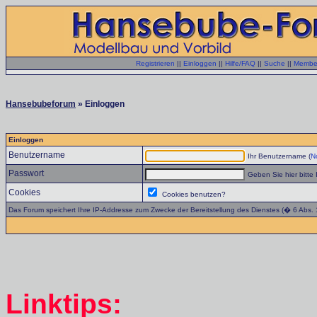
Registrieren
||
Einloggen
||
Hilfe/FAQ
||
Suche
||
Member
Hansebubeforum
» Einloggen
Einloggen
Benutzername
Ihr Benutzername (
No
Passwort
Geben Sie hier bitte 
Cookies
Cookies benutzen?
Das Forum speichert Ihre IP-Addresse zum Zwecke der Bereitstellung des Dienstes (� 6 Abs.
Linktips: