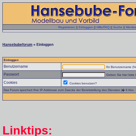
Registrieren
||
Einloggen
||
Hilfe/FAQ
||
Suche
||
Member
Hansebubeforum
» Einloggen
Einloggen
Benutzername
Ihr Benutzername (
No
Passwort
Geben Sie hier bitte 
Cookies
Cookies benutzen?
Das Forum speichert Ihre IP-Addresse zum Zwecke der Bereitstellung des Dienstes (� 6 Abs.
Linktips: