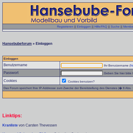
Registrieren
||
Einloggen
||
Hilfe/FAQ
||
Suche
||
Member
Hansebubeforum
» Einloggen
Einloggen
Benutzername
Ihr Benutzername (
No
Passwort
Geben Sie hier bitte 
Cookies
Cookies benutzen?
Das Forum speichert Ihre IP-Addresse zum Zwecke der Bereitstellung des Dienstes (� 6 Abs.
Linktips:
Kranliste
von Carsten Thevessen